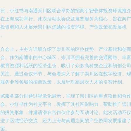
近日，小红书与南通崇川区联合举办的招商引智载体投资环境推
会在上海成功举行。此次活动以会议及展览服务为核心，旨在向
大投资者和人才展示崇川区优越的投资环境、产业政策和发展机
遇。
推介会上，主办方详细介绍了崇川区的区位优势、产业基础和创
平台。作为南通市的中心城区，崇川区拥有完善的交通网络、丰
的教育资源和活跃的经济生态，吸引了众多高科技企业和初创公
的关注。通过会议环节，与会者深入了解了崇川区在数字经济、
代服务业等领域的招商政策，以及针对高层次人才的引智计划。
展览服务部分则通过视觉化展示，呈现了崇川区的重点项目和合
机会。小红书作为社交平台，发挥了其社区影响力，帮助推广崇
区的投资形象，并邀请潜在合作伙伴参与互动讨论。此次活动不
促进了区域经济交流，还为上海与南通之间的产业协同发展搭建
桥梁。