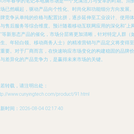
2008年春季的笔记本电脑市场是一个充满活力与变革的时期。消
市场已然崛起，驱动产品向个性化、时尚化和功能细分方向发展
品牌竞争从单纯的价格与配置比拼，逐步延伸至工业设计、使用
验与售后服务等综合维度。预计随着移动互联网应用的深化和“上
本”等新形态产品的催化，市场分层将更加清晰，针对特定人群（
学生、年轻白领、移动商务人士）的精准营销与产品定义将变得
关重要。对于厂商而言，在快速响应市场变化的构建稳固的品牌
值与差异化的产品竞争力，是赢得未来市场的关键。
如若转载，请注明出处：
tp://www.cunyingtech.com/product/91.html
新时间：2026-08-04 02:17:40