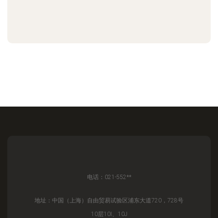
电话：021-552**
地址：中国（上海）自由贸易试验区浦东大道720，728号
10层10I、10J