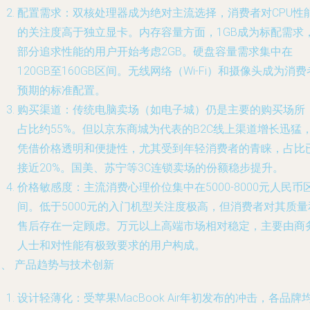
配置需求：双核处理器成为绝对主流选择，消费者对CPU性
的关注度高于独立显卡。内存容量方面，1GB成为标配需求
部分追求性能的用户开始考虑2GB。硬盘容量需求集中在
120GB至160GB区间。无线网络（Wi-Fi）和摄像头成为消费
预期的标准配置。
购买渠道：传统电脑卖场（如电子城）仍是主要的购买场所
占比约55%。但以京东商城为代表的B2C线上渠道增长迅猛
凭借价格透明和便捷性，尤其受到年轻消费者的青睐，占比
接近20%。国美、苏宁等3C连锁卖场的份额稳步提升。
价格敏感度：主流消费心理价位集中在5000-8000元人民币
间。低于5000元的入门机型关注度极高，但消费者对其质量
售后存在一定顾虑。万元以上高端市场相对稳定，主要由商
人士和对性能有极致要求的用户构成。
、 产品趋势与技术创新
设计轻薄化：受苹果MacBook Air年初发布的冲击，各品牌