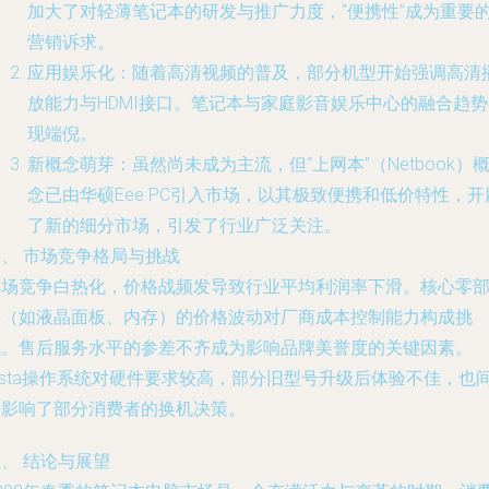
加大了对轻薄笔记本的研发与推广力度，“便携性”成为重要
营销诉求。
应用娱乐化：随着高清视频的普及，部分机型开始强调高清
放能力与HDMI接口。笔记本与家庭影音娱乐中心的融合趋势
现端倪。
新概念萌芽：虽然尚未成为主流，但“上网本”（Netbook）
念已由华硕Eee PC引入市场，以其极致便携和低价特性，开
了新的细分市场，引发了行业广泛关注。
、 市场竞争格局与挑战
市场竞争白热化，价格战频发导致行业平均利润率下滑。核心零
件（如液晶面板、内存）的价格波动对厂商成本控制能力构成挑
战。售后服务水平的参差不齐成为影响品牌美誉度的关键因素。
ista操作系统对硬件要求较高，部分旧型号升级后体验不佳，也
接影响了部分消费者的换机决策。
、 结论与展望