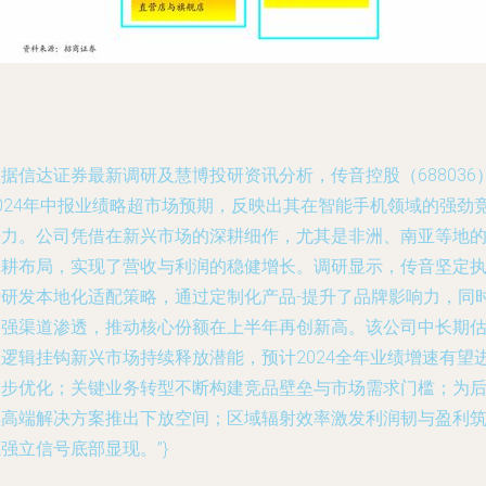
据信达证券最新调研及慧博投研资讯分析，传音控股（688036
2024年中报业绩略超市场预期，反映出其在智能手机领域的强劲
争力。公司凭借在新兴市场的深耕细作，尤其是非洲、南亚等地
深耕布局，实现了营收与利润的稳健增长。调研显示，传音坚定
行研发本地化适配策略，通过定制化产品-提升了品牌影响力，同
加强渠道渗透，推动核心份额在上半年再创新高。该公司中长期
值逻辑挂钩新兴市场持续释放潜能，预计2024全年业绩增速有望
一步优化；关键业务转型不断构建竞品壁垒与市场需求门槛；为
续高端解决方案推出下放空间；区域辐射效率激发利润韧与盈利
强立信号底部显现。”}