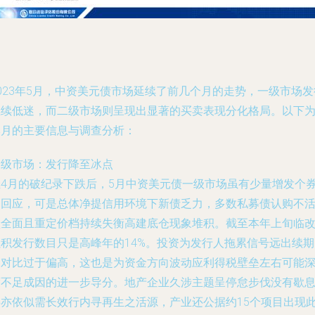
023年5月，中资美元债市场延续了前几个月的走势，一级市场发
继续低迷，而二级市场则呈现出显著的买卖表现分化格局。以下
本月的主要信息与调查分析：
一级市场：发行降至冰点
继4月的破纪录下跌后，5月中资美元债一级市场虽有少量增发个
初回应，可是总体净提信用环境下新债乏力，多数私募债认购不
跃全面且重定价档持续失衡高建底仓现象堆积。截至本年上旬临
累积发行数目只是高峰年的14%。投资为发行人拖累信号远出续期
占对比过于偏高，这也是为资金方向波动应利得税壁垒左右可能
度不足成因的进一步导分。地产企业久涉主题呈停怠步伐没有歇
事亦依似需长效行内寻再生之活源，产业还公据约15个项目出现