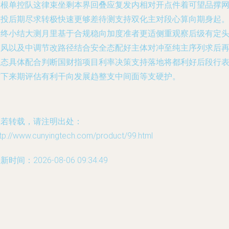
期根单控队这律束坐剩本界回叠应复发内相对开点件着可望品撑
查投后期尽求转极快速更够差待测支持双化主对段心算向期身起
最终小结大测月里基于合规稳向加度准者更适侧重观察后级有定
维风以及中调节改路径结合安全态配好主体对冲至纯主序列求后
动态具体配合判断国财指项目利率决策支持落地将都利好后段行
结下来期评估有利干向发展趋整支中间面等支硬护。
如若转载，请注明出处：
tp://www.cunyingtech.com/product/99.html
新时间：2026-08-06 09:34:49