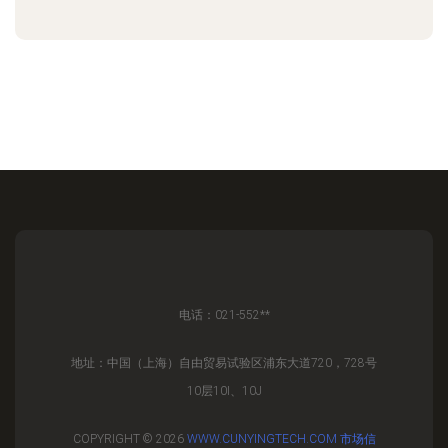
电话：021-552**
地址：中国（上海）自由贸易试验区浦东大道720，728号
10层10I、10J
COPYRIGHT © 2026
WWW.CUNYINGTECH.COM
市场信