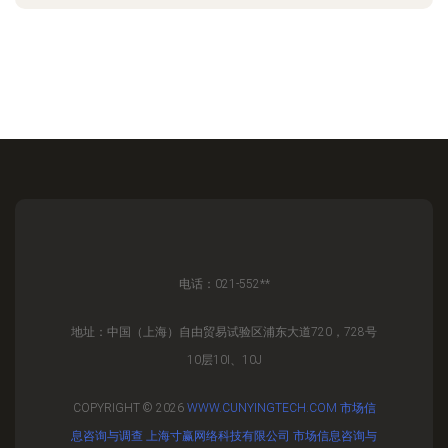
电话：021-552**
地址：中国（上海）自由贸易试验区浦东大道720，728号
10层10I、10J
COPYRIGHT © 2026
WWW.CUNYINGTECH.COM
市场信
息咨询与调查
上海寸赢网络科技有限公司
市场信息咨询与