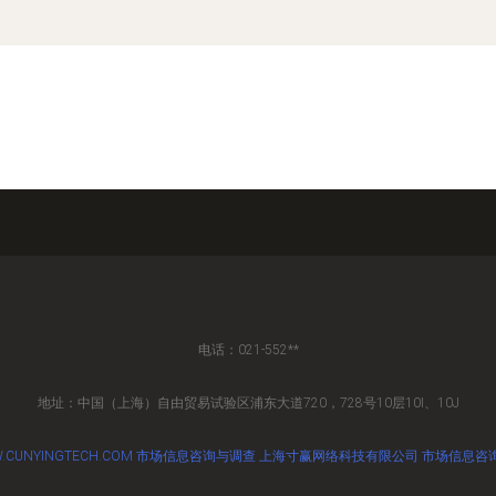
电话：021-552**
地址：中国（上海）自由贸易试验区浦东大道720，728号10层10I、10J
.CUNYINGTECH.COM
市场信息咨询与调查
上海寸赢网络科技有限公司
市场信息咨