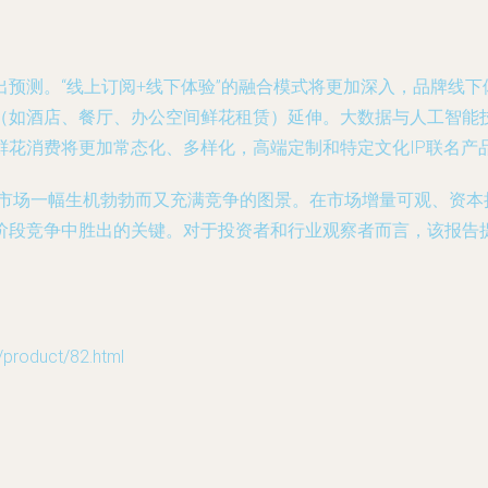
预测。“线上订阅+线下体验”的融合模式将更加深入，品牌线
（如酒店、餐厅、办公空间鲜花租赁）延伸。大数据与人工智能
鲜花消费将更加常态化、多样化，高端定制和特定文化IP联名产
商市场一幅生机勃勃而又充满竞争的图景。在市场增量可观、资
阶段竞争中胜出的关键。对于投资者和行业观察者而言，该报告
oduct/82.html