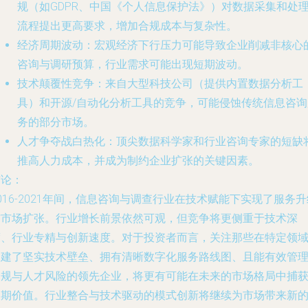
规（如GDPR、中国《个人信息保护法》）对数据采集和处
流程提出更高要求，增加合规成本与复杂性。
经济周期波动
：宏观经济下行压力可能导致企业削减非核心
咨询与调研预算，行业需求可能出现短期波动。
技术颠覆性竞争
：来自大型科技公司（提供内置数据分析工
具）和开源/自动化分析工具的竞争，可能侵蚀传统信息咨询
务的部分市场。
人才争夺战白热化
：顶尖数据科学家和行业咨询专家的短缺
推高人力成本，并成为制约企业扩张的关键因素。
结论：
016-2021年间，信息咨询与调查行业在技术赋能下实现了服务升
与市场扩张。行业增长前景依然可观，但竞争将更侧重于技术深
度、行业专精与创新速度。对于投资者而言，关注那些在特定领
构建了坚实技术壁垒、拥有清晰数字化服务路线图、且能有效管
合规与人才风险的领先企业，将更有可能在未来的市场格局中捕
长期价值。行业整合与技术驱动的模式创新将继续为市场带来新