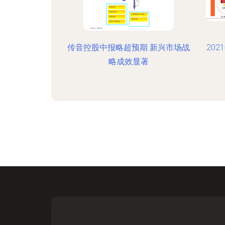
传音控股中报略超预期 新兴市场战
20
略成效显著