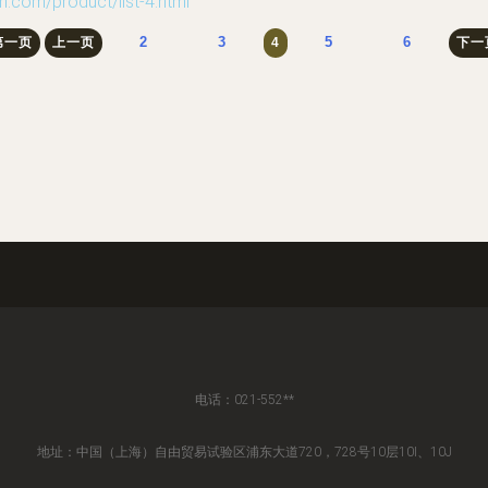
/product/list-4.html
2
3
5
6
第一页
上一页
4
下一
电话：021-552**
地址：中国（上海）自由贸易试验区浦东大道720，728号10层10I、10J